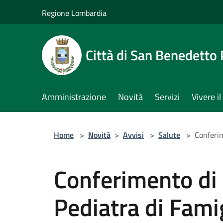
Salta al contenuto principale
Regione Lombardia
Città di San Benedetto
Amministrazione
Novità
Servizi
Vivere 
Home
>
Novità
>
Avvisi
>
Salute
>
Conferim
Conferimento di 
Pediatra di Famig