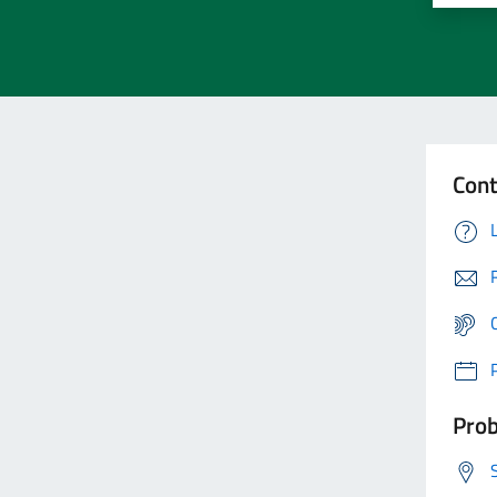
Cont
Prob