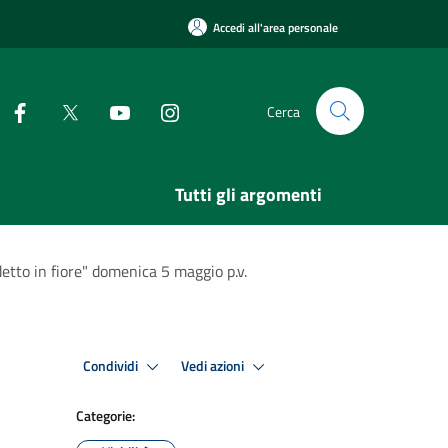
Accedi all'area personale
Cerca
Tutti gli argomenti
etto in fiore" domenica 5 maggio p.v.
Condividi
Vedi azioni
Categorie: