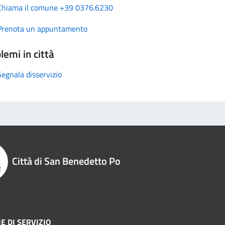
Chiama il comune +39 0376.6230
Prenota un appuntamento
lemi in città
Segnala disservizio
Città di San Benedetto Po
E DI SERVIZIO