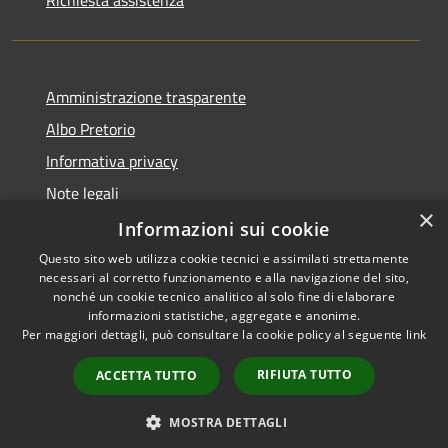
Amministrazione trasparente
Albo Pretorio
Informativa privacy
Note legali
×
Dichiarazione di accessibilità
Informazioni sui cookie
Questo sito web utilizza cookie tecnici e assimilati strettamente
necessari al corretto funzionamento e alla navigazione del sito,
nonché un cookie tecnico analitico al solo fine di elaborare
informazioni statistiche, aggregate e anonime.
RSS
Copyright © 2021 • Città
Per maggiori dettagli, può consultare la cookie policy al seguente
link
Accessibilità
di San Benedetto Po •
Privacy
Powered by
Municipium
•
RIFIUTA TUTTO
ACCETTA TUTTO
Cookie
Accesso redazione
Mappa del sito
MOSTRA DETTAGLI