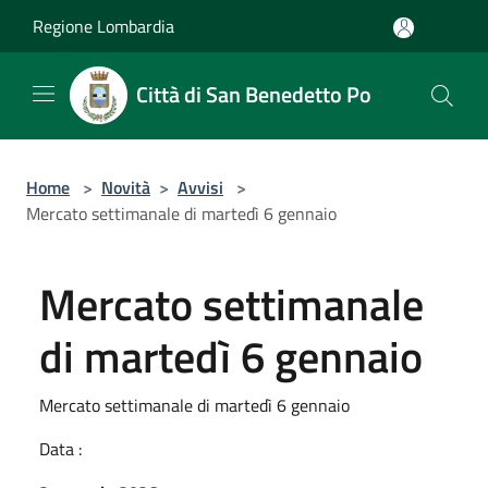
Salta al contenuto principale
Regione Lombardia
Città di San Benedetto Po
Home
>
Novità
>
Avvisi
>
Mercato settimanale di martedì 6 gennaio
Mercato settimanale
di martedì 6 gennaio
Mercato settimanale di martedì 6 gennaio
Data :