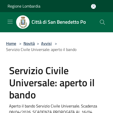
Salta al contenuto principale
Regione Lombardia
Città di San Benedetto Po
Home
>
Novità
>
Avvisi
>
Servizio Civile Universale: aperto il bando
Servizio Civile
Universale: aperto il
bando
Aperto il bando Servizio Civile Universale. Scadenza
08/04/2026. SCADENZA PROROGATA AL 16/04