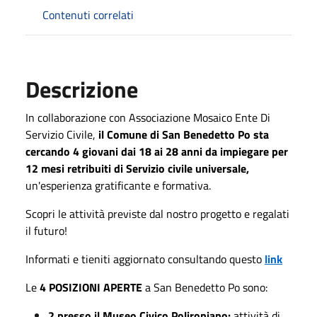
Contenuti correlati
Descrizione
In collaborazione con
Associazione Mosaico Ente Di
Servizio Civile,
i
l Comune di San Benedetto Po sta
cercando 4 giovani dai 18 ai 28 anni da impiegare per
12 mesi retribuiti di Servizio civile universale,
un'
esperienza gratificante e formativa.
Scopri le attività previste dal nostro progetto e regalati
il futuro!
Informati e tieniti aggiornato consultando questo
link
Le
4 POSIZIONI APERTE
a San Benedetto Po sono:
2 presso il Museo Civico Polironiano:
attività di