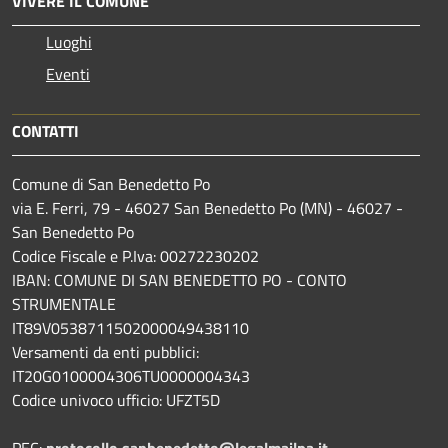
VIVERE IL COMUNE
Luoghi
Eventi
CONTATTI
Comune di San Benedetto Po
via E. Ferri, 79 - 46027 San Benedetto Po (MN) - 46027 -
San Benedetto Po
Codice Fiscale e P.Iva: 00272230202
IBAN: COMUNE DI SAN BENEDETTO PO - CONTO
STRUMENTALE
IT89V0538711502000049438110
Versamenti da enti pubblici:
IT20G0100004306TU0000004343
Codice univoco ufficio: UFZT5D
PEC:
protocollo.sanbenedetto@legalmailpa.it