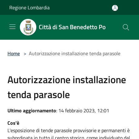
Salta al contenuto principale
Regione Lombardia
Città di San Benedetto Po
Home
>
Autorizzazione installazione tenda parasole
Autorizzazione installazione
tenda parasole
Ultimo aggiornamento
: 14 febbraio 2023, 12:01
Cos'è
L'esposizione di tende parasole provvisorie e permanenti è
subordinata in tutto il centro storico, come individuato dal