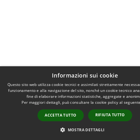
Informazioni sui cookie
Questo sito web utilizza cookie tecnici e assimilati strettamente necessar
funzionamento e alla navigazione del sito, nonché un cookie tecnico anali
fine di elaborare informazioni statistiche, aggregate e anonim
Per maggiori dettagli, può consultare la cookie policy al seguent
RIFIUTA TUTTO
ACCETTA TUTTO
MOSTRA DETTAGLI