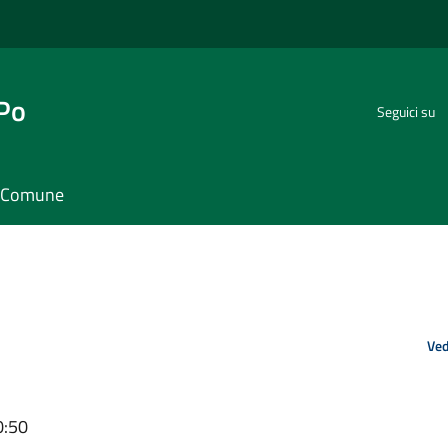
 Po
Seguici su
il Comune
Ved
0:50