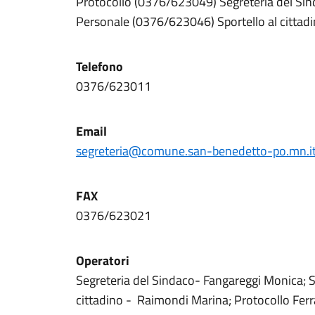
Protocollo (0376/623049) Segreteria del Si
Personale (0376/623046) Sportello al citta
Telefono
0376/623011
Email
segreteria@comune.san-benedetto-po.mn.i
FAX
0376/623021
Operatori
Segreteria del Sindaco- Fangareggi Monica; S
cittadino - Raimondi Marina; Protocollo Ferr