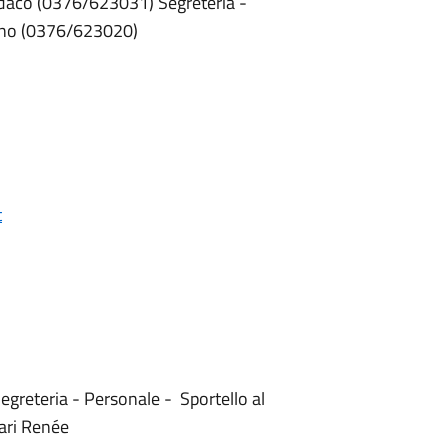
ndaco (0376/623031) Segreteria -
dino (0376/623020)
t
egreteria - Personale - Sportello al
ari Renée