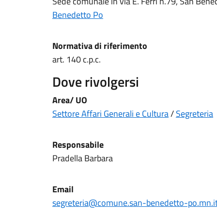
Sede comunale in via E. Ferri n.79, San Ben
Benedetto Po
Normativa di riferimento
art. 140 c.p.c.
Dove rivolgersi
Area/ UO
Settore Affari Generali e Cultura
/
Segreteria
Responsabile
Pradella Barbara
Email
segreteria@comune.san-benedetto-po.mn.i