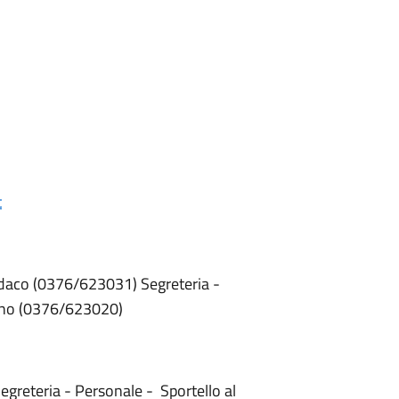
t
ndaco (0376/623031) Segreteria -
dino (0376/623020)
egreteria - Personale - Sportello al