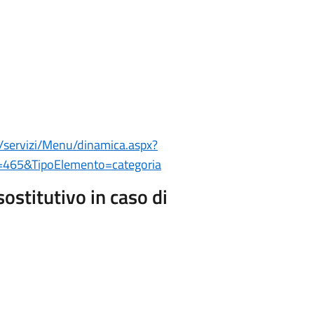
/servizi/Menu/dinamica.aspx?
465&TipoElemento=categoria
sostitutivo in caso di