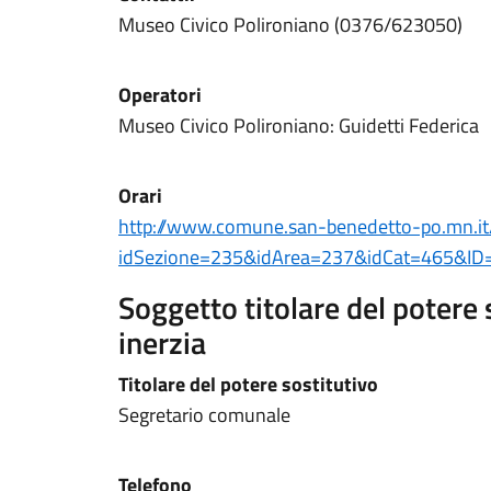
Museo Civico Polironiano (0376/623050)
Operatori
Museo Civico Polironiano: Guidetti Federica
Orari
http://www.comune.san-benedetto-po.mn.it
idSezione=235&idArea=237&idCat=465&ID=
Soggetto titolare del potere 
inerzia
Titolare del potere sostitutivo
Segretario comunale
Telefono