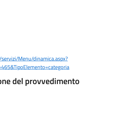
/servizi/Menu/dinamica.aspx?
465&TipoElemento=categoria
ione del provvedimento