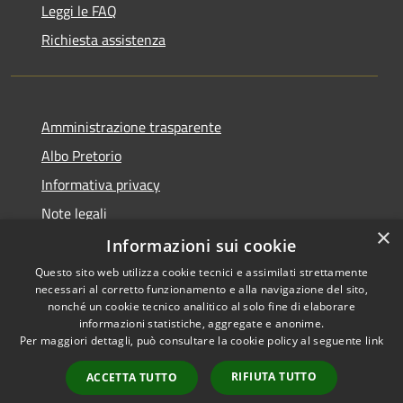
Leggi le FAQ
Richiesta assistenza
Amministrazione trasparente
Albo Pretorio
Informativa privacy
Note legali
×
Dichiarazione di accessibilità
Informazioni sui cookie
Questo sito web utilizza cookie tecnici e assimilati strettamente
necessari al corretto funzionamento e alla navigazione del sito,
nonché un cookie tecnico analitico al solo fine di elaborare
informazioni statistiche, aggregate e anonime.
RSS
Copyright © 2021 • Città
Per maggiori dettagli, può consultare la cookie policy al seguente
link
Accessibilità
di San Benedetto Po •
Privacy
Powered by
Municipium
•
RIFIUTA TUTTO
ACCETTA TUTTO
Cookie
Accesso redazione