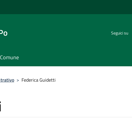
 Po
Seguici su
il Comune
trativo
>
Federica Guidetti
i