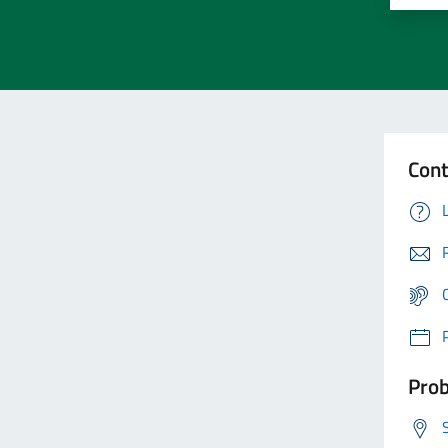
Cont
Prob