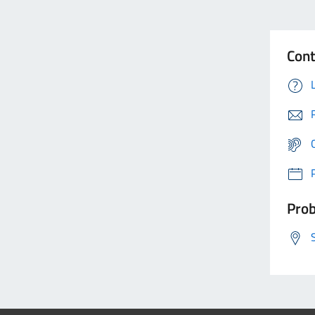
Cont
Prob