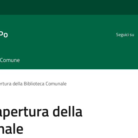
 Po
Seguici su
il Comune
ertura della Biblioteca Comunale
apertura della
nale