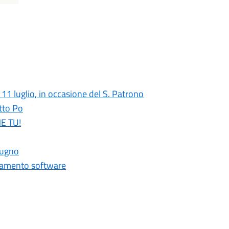
 11 luglio, in occasione del S. Patrono
tto Po
HE TU!
giugno
ornamento software