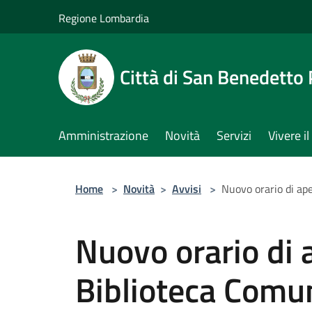
Salta al contenuto principale
Regione Lombardia
Città di San Benedetto
Amministrazione
Novità
Servizi
Vivere 
Home
>
Novità
>
Avvisi
>
Nuovo orario di ap
Nuovo orario di 
Biblioteca Comu