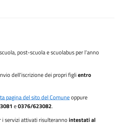
rescuola, post-scuola e scuolabus per l’anno
io dell'iscrizione dei propri figli
entro
ita pagina del sito del Comune
oppure
23081
e
0376/623082
.
 servizi attivati risulteranno
intestati al