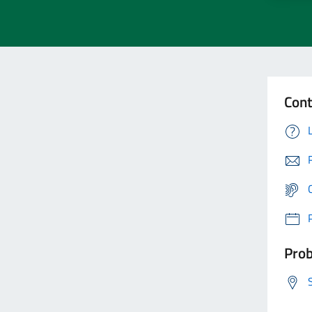
Cont
Prob