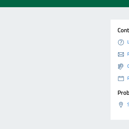
Cont
Prob