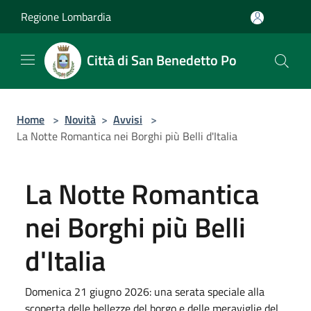
Salta al contenuto principale
Regione Lombardia
Città di San Benedetto Po
Home
>
Novità
>
Avvisi
>
La Notte Romantica nei Borghi più Belli d'Italia
La Notte Romantica
nei Borghi più Belli
d'Italia
Domenica 21 giugno 2026: una serata speciale alla
scoperta delle bellezze del borgo e delle meraviglie del