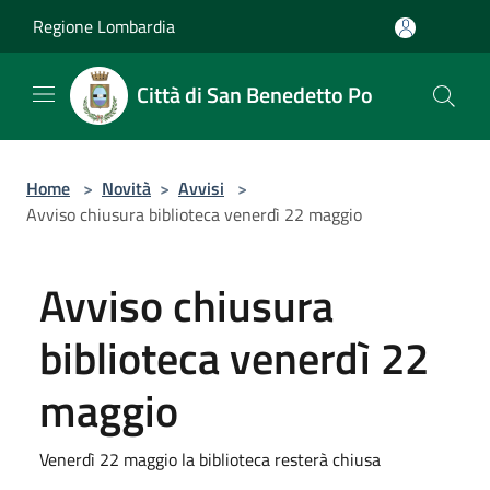
Salta al contenuto principale
Regione Lombardia
Città di San Benedetto Po
Home
>
Novità
>
Avvisi
>
Avviso chiusura biblioteca venerdì 22 maggio
Avviso chiusura
biblioteca venerdì 22
maggio
Venerdì 22 maggio la biblioteca resterà chiusa