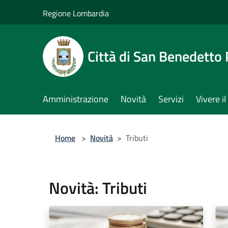
Salta al contenuto principale
Regione Lombardia
Città di San Benedetto
Amministrazione
Novità
Servizi
Vivere 
Home
>
Novità
>
Tributi
Novità: Tributi