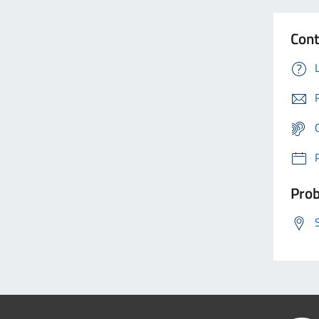
Cont
Prob