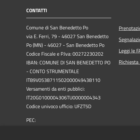
CONTATTI
Comune di San Benedetto Po
Prenotaz
via E. Ferri, 79 - 46027 San Benedetto
Segnalazi
Po (MN) - 46027 - San Benedetto Po
Leggi le 
Codice Fiscale e P.Iva: 00272230202
Richiesta
IBAN: COMUNE DI SAN BENEDETTO PO
- CONTO STRUMENTALE
IT89V0538711502000049438110
Versamenti da enti pubblici:
IT20G0100004306TU0000004343
Codice univoco ufficio: UFZT5D
PEC:
protocollo.sanbenedetto@legalmailpa.it
Centralino Unico: +39 0376.623011